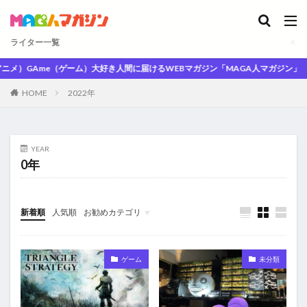
ライター一覧
メ）GAme（ゲーム）大好き人間に届けるWEBマガジン「MAGA人マガジン」
HOME
2022年
YEAR
0年
新着順
人気順
お勧めカテゴリ
未分類
ゲーム
未分類