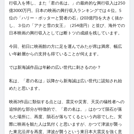
行収入を博し、また「君の名は。」の最終的な興行収入は250
億3000万円。日本の映画の興行収入ランキングでは４位。5
位の「ハリー・ポッターと賢者の石」(203億円)を大きく抜か
し、３位の「アナと雪の女王」（254億円）と並び、海外での
日本映画の興行収入としては断トツの成績を残しています。
今回、初日に映画館の方に足を運んでみたが席は満席、幅広
い年齢層からの支持も得ていることが伺えます。
では新海誠作品は年齢の広い世代に刺さるのか？
私は、「君の名は」以降から新海誠は広い世代に認知され始
めたと思います。
映画3作品に類似する点とは、震災や災害、天災の犠牲者への
追悼的な部分が特徴的で、「君の名は。」はかつて隕石が落
ちた場所に、再度、隕石が落ちてくるという内容でした。実
際に映画を観た人は気付くと思いますが、かつて津波が襲っ
た東北沿岸を再度、津波が襲うという東日本大震災を強く意