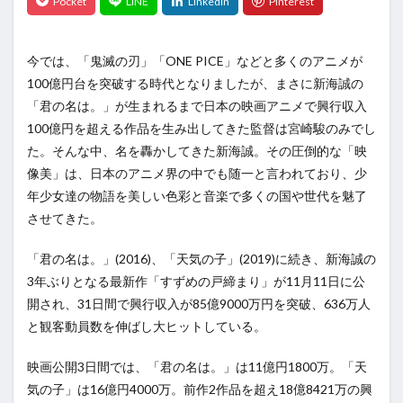
今では、「鬼滅の刃」「ONE PICE」などと多くのアニメが
100億円台を突破する時代となりましたが、まさに新海誠の
「君の名は。」が生まれるまで日本の映画アニメで興行収入
100億円を超える作品を生み出してきた監督は宮崎駿のみでし
た。そんな中、名を轟かしてきた新海誠。その圧倒的な「映
像美」は、日本のアニメ界の中でも随一と言われており、少
年少女達の物語を美しい色彩と音楽で多くの国や世代を魅了
させてきた。
「君の名は。」(2016)、「天気の子」(2019)に続き、新海誠の
3年ぶりとなる最新作「すずめの戸締まり」が11月11日に公
開され、31日間で興行収入が85億9000万円を突破、636万人
と観客動員数を伸ばし大ヒットしている。
映画公開3日間では、「君の名は。」は11億円1800万。「天
気の子」は16億円4000万。前作2作品を超え18億8421万の興