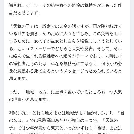
識され、そして、その犠牲者への追悼の気持ちがこもった作
品だと感じます。
「天気の子」は、設定での架空の話ですが、雨が降り続けて
いる世界を描き、そのために人々も苦しみ、この災害を阻止
するために、女の子が巫女とし自らを犠牲にしようとしてい
る。というストーリーでどちらも天災や災害。そして、それ
に絡んで生まれる犠牲者への追悼がテーマであり、同時にそ
の犠牲者たちの死は、単なる無駄死にではなく、何らかの必
要な意義ある死であるというメッセージも込められていると
思えます。
また、「地域・地方」に重点を置いているところも一つ人気
の理由かと思えます。
3作品では、どれも地方または地域がよく描かれており、『君
の名は。』では飛騨高山あたりが舞台の一つで、『天気の
子』では少年が島から東京といったいずれも「地域」または