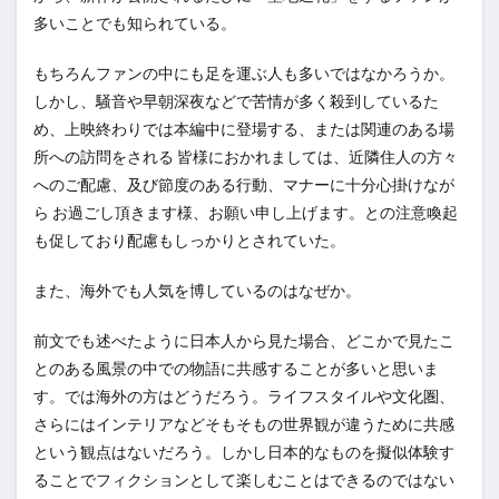
多いことでも知られている。
もちろんファンの中にも足を運ぶ人も多いではなかろうか。
しかし、騒音や早朝深夜などで苦情が多く殺到しているた
め、上映終わりでは本編中に登場する、または関連のある場
所への訪問をされる 皆様におかれましては、近隣住人の方々
へのご配慮、及び節度のある行動、マナーに十分心掛けなが
ら お過ごし頂きます様、お願い申し上げます。との注意喚起
も促しており配慮もしっかりとされていた。
また、海外でも人気を博しているのはなぜか。
前文でも述べたように日本人から見た場合、どこかで見たこ
とのある風景の中での物語に共感することが多いと思いま
す。では海外の方はどうだろう。ライフスタイルや文化圏、
さらにはインテリアなどそもそもの世界観が違うために共感
という観点はないだろう。しかし日本的なものを擬似体験す
ることでフィクションとして楽しむことはできるのではない