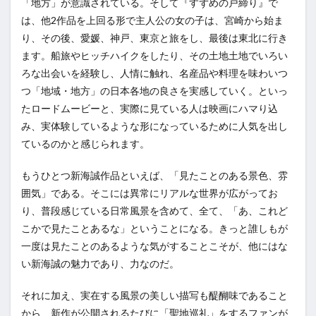
「地方」が意識されている。そして『すずめの戸締り』で
は、他2作品を上回る形で主人公の女の子は、宮崎から始ま
り、その後、愛媛、神戸、東京と旅をし、最後は東北に行き
ます。船旅やヒッチハイクをしたり、その土地土地でいろい
ろな出会いを経験し、人情に触れ、名産品や料理を味わいつ
つ「地域・地方」の日本各地の良さを実感していく。といっ
たロードムービーと、実際に見ている人は映画にハマり込
み、実体験しているような形になっているために人気を出し
ているのかと感じられます。
もうひとつ新海誠作品といえば、「見たことのある景色、雰
囲気」である。そこには異常にリアルな世界が広がってお
り、普段感じている日常風景を含めて、全て、「あ、これど
こかで見たことあるな」ということになる。きっと誰しもが
一度は見たことのあるような気がすることこそが、他にはな
い新海誠の魅力であり、力なのだ。
それに加え、実在する風景の美しい描写も醍醐味であること
から、新作が公開されるたびに「聖地巡礼」をするファンが