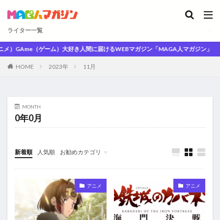
ライター一覧
メ）GAme（ゲーム）大好き人間に届けるWEBマガジン「MAGA人マガジン」
HOME
2023年
11月
MONTH
0年0月
新着順
人気順
お勧めカテゴリ
未分類
アニメ
アニメ