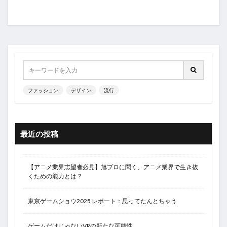
ファッション
デザイン
流行
最近の投稿
【アニメ業界志望者必見】旭プロに聞く、アニメ業界で生き抜
くための能力とは？
東京ゲームショウ2025 レポート：思ってたんとちゃう
ゲームだけじゃないVRの新たな可能性