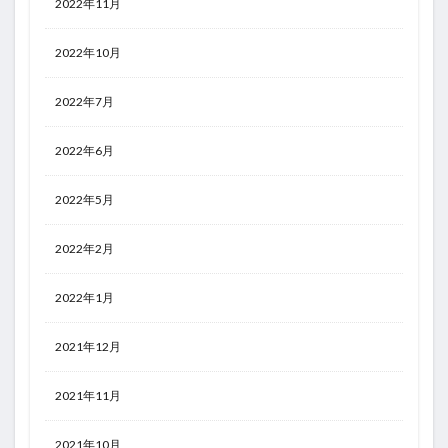
2022年11月
2022年10月
2022年7月
2022年6月
2022年5月
2022年2月
2022年1月
2021年12月
2021年11月
2021年10月