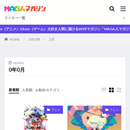
ライター一覧
（アニメ）GAme（ゲーム）大好き人間に届けるWEBマガジン「MAGA人マガジン」
HOME
2021年
2月
MONTH
0年0月
新着順
人気順
お勧めカテゴリ
未分類
アニメ
アニメ