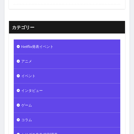
カテゴリー
Netflix発表イベント
アニメ
イベント
インタビュー
ゲーム
コラム