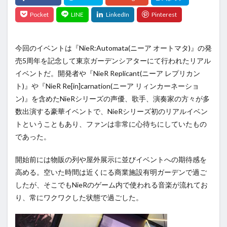
今回のイベントは『NieR:Automata(ニーア オートマタ)』の発
売5周年を記念して東京ガーデンシアターにて行われたリアル
イベントだ。開発者や『NieR Replicant(ニーア レプリカン
ト)』や『NieR Re[in]carnation(ニーア リィンカーネーショ
ン)』を含めたNieRシリーズの声優、歌手、演奏家の方々が多
数出演する豪華イベントで、NieRシリーズ初のリアルイベン
トということもあり、ファンは非常に心待ちにしていたもの
であった。
開始前には物販の列や屋外展示に並びイベントへの期待感を
高める。空いた時間は近くにる商業施設有明ガーデンで過ご
したが、そこでもNieRのゲーム内で使われる音楽が流れてお
り、常にワクワクした状態で過ごした。