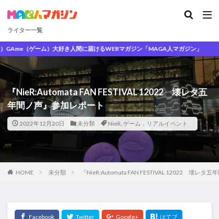
ライター一覧
（ゲーム）大好き人間に届けるWEBマガジン「MAGA人マガジン」
『NieR:Automata FAN FESTIVAL 12022 壊レタ五
年間ノ声』参加レポート
2022年12月20日
未分類
NieR
,
ゲーム，リアルイベント
HOME
未分類
『NieR:Automata FAN FESTIVAL 12022 