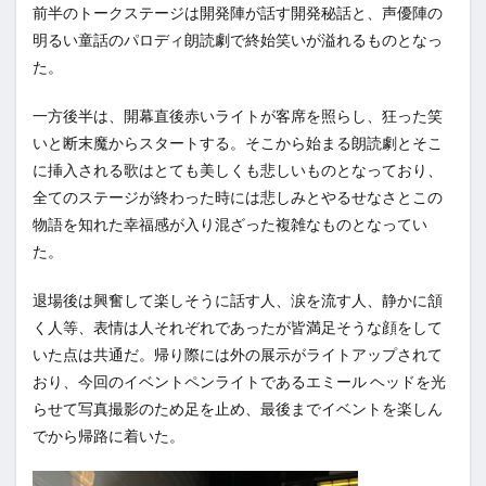
前半のトークステージは開発陣が話す開発秘話と、声優陣の
明るい童話のパロディ朗読劇で終始笑いが溢れるものとなっ
た。
一方後半は、開幕直後赤いライトが客席を照らし、狂った笑
いと断末魔からスタートする。そこから始まる朗読劇とそこ
に挿入される歌はとても美しくも悲しいものとなっており、
全てのステージが終わった時には悲しみとやるせなさとこの
物語を知れた幸福感が入り混ざった複雑なものとなってい
た。
退場後は興奮して楽しそうに話す人、涙を流す人、静かに頷
く人等、表情は人それぞれであったが皆満足そうな顔をして
いた点は共通だ。帰り際には外の展示がライトアップされて
おり、今回のイベントペンライトであるエミール ヘッドを光
らせて写真撮影のため足を止め、最後までイベントを楽しん
でから帰路に着いた。