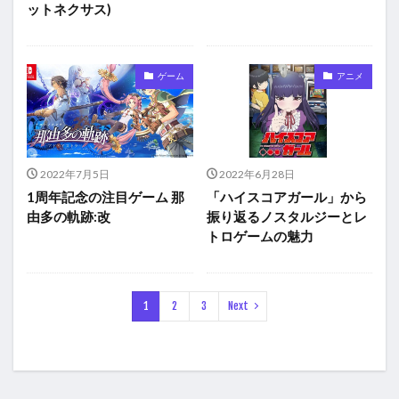
ットネクサス)
ゲーム
アニメ
2022年7月5日
2022年6月28日
1周年記念の注目ゲーム 那
「ハイスコアガール」から
由多の軌跡:改
振り返るノスタルジーとレ
トロゲームの魅力
1
2
3
Next