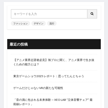
ファッション
デザイン
流行
最近の投稿
【アニメ業界志望者必見】旭プロに聞く、アニメ業界で生き抜
くための能力とは？
東京ゲームショウ2025 レポート：思ってたんとちゃう
ゲームだけじゃないVRの新たな可能性
「音の渦に包まれる未来体験 — XEO LAB “立体音響チェア” 最
前線レポート」