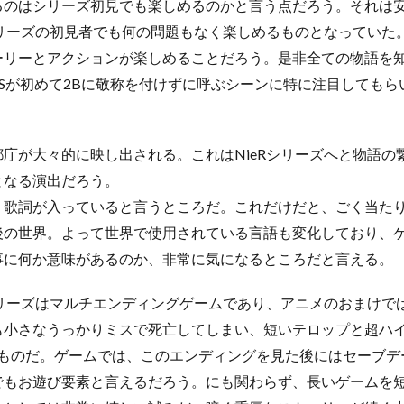
るのはシリーズ初見でも楽しめるのかと言う点だろう。それは安
シリーズの初見者でも何の問題もなく楽しめるものとなっていた
ーリーとアクションが楽しめることだろう。是非全ての物語を知
9Sが初めて2Bに敬称を付けずに呼ぶシーンに特に注目しても
庁が大々的に映し出される。これはNieRシリーズへと物語の
となる演出だろう。
歌詞が入っていると言うところだ。これだけだと、ごく当たり前
後の世界。よって世界で使用されている言語も変化しており、
事に何か意味があるのか、非常に気になるところだと言える。
シリーズはマルチエンディングゲームであり、アニメのおまけで
も小さなうっかりミスで死亡してしまい、短いテロップと超ハ
のものだ。ゲームでは、このエンディングを見た後にはセーブデ
でもお遊び要素と言えるだろう。にも関わらず、長いゲームを