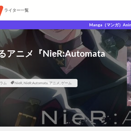
ライター一覧
Manga（マンガ）Anime（アニメ）GAm
メ『NieR:Automata
ト
ラム
NieR
,
NieR:Automata
,
アニメ
,
ゲーム