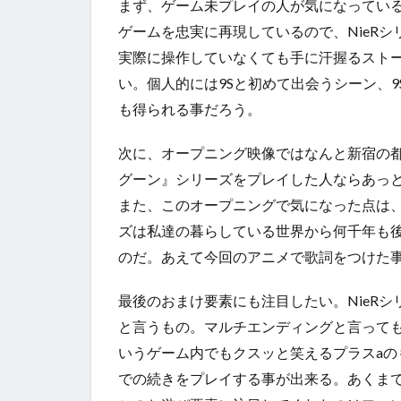
まず、ゲーム未プレイの人が気になってい
ゲームを忠実に再現しているので、NieR
実際に操作していなくても手に汗握るスト
い。個人的には9Sと初めて出会うシーン、
も得られる事だろう。
次に、オープニング映像ではなんと新宿の都
グーン』シリーズをプレイした人ならあっ
また、このオープニングで気になった点は、
ズは私達の暮らしている世界から何千年も
のだ。あえて今回のアニメで歌詞をつけた
最後のおまけ要素にも注目したい。NieR
と言うもの。マルチエンディングと言って
いうゲーム内でもクスッと笑えるプラスa
での続きをプレイする事が出来る。あくま