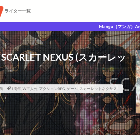
ライター一覧
Manga（マンガ）Anime（アニメ）G
ARLET NEXUS (スカーレッ
類
1周年
,
W主人公
,
アクションRPG
,
ゲーム
,
スカーレットネクサス