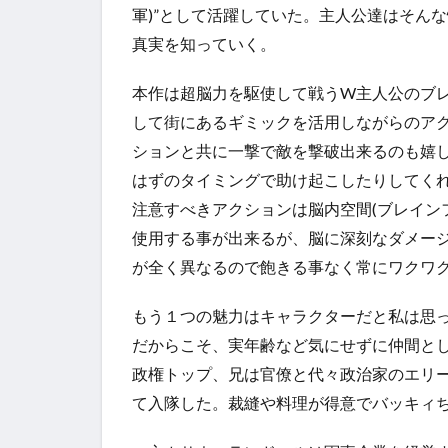
軍)”として活躍していた。主人公達はそん
真実を知っていく。
本作は超脳力を駆使して戦うW主人公のブレ
して街にあるギミックを活用しながらのア
ションと共に一撃で敵を撃破出来るのも嬉
はずのタイミングで助け起こしたりしてく
注意すべきアクションは脳内空間(ブレイン
使用する事が出来るが、脳に深刻なダメー
が全く異なるので飽きる事なく常にワクワ
もう１つの魅力はキャラクターだと私は思
だからこそ、実年齢など気にせずに仲間と
政権トップ、兄は官僚と代々政治家のエリ
て入隊した。裁縫や料理が得意でバッキィ