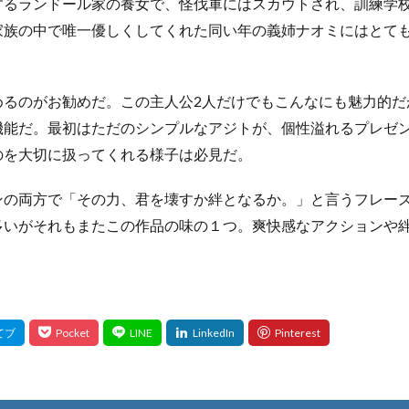
するランドール家の養女で、怪伐軍にはスカウトされ、訓練学
家族の中で唯一優しくしてくれた同い年の義姉ナオミにはとて
めるのがお勧めだ。この主人公2人だけでもこんなにも魅力的だ
機能だ。最初はただのシンプルなアジトが、個性溢れるプレゼ
のを大切に扱ってくれる様子は必見だ。
ンの両方で「その力、君を壊すか絆となるか。」と言うフレー
多いがそれもまたこの作品の味の１つ。爽快感なアクションや