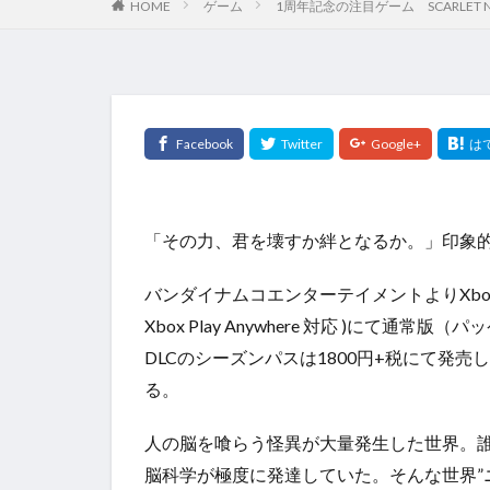
HOME
ゲーム
1周年記念の注目ゲーム SCARLET 
「その力、君を壊すか絆となるか。」印象的な
バンダイナムコエンターテイメントよりXbox Series X|S
Xbox Play Anywhere 対応 )にて通常版
DLCのシーズンパスは1800円+税にて発
る。
人の脳を喰らう怪異が大量発生した世界。誰
脳科学が極度に発達していた。そんな世界”ニ