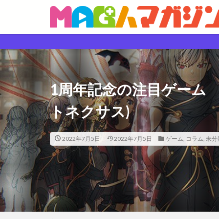
1周年記念の注目ゲーム SC
トネクサス)
2022年7月5日
2022年7月5日
ゲーム
,
コラム
,
未分