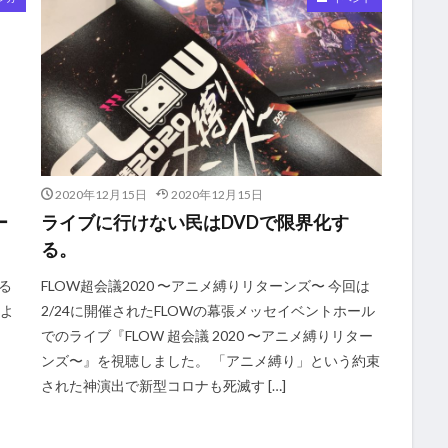
2020年12月15日
2020年12月15日
ー
ライブに行けない民はDVDで限界化す
る。
る
FLOW超会議2020 〜アニメ縛りリターンズ〜 今回は
かよ
2/24に開催されたFLOWの幕張メッセイベントホール
でのライブ『FLOW 超会議 2020 〜アニメ縛りリター
ンズ〜』を視聴しました。 「アニメ縛り」という約束
された神演出で新型コロナも死滅す […]