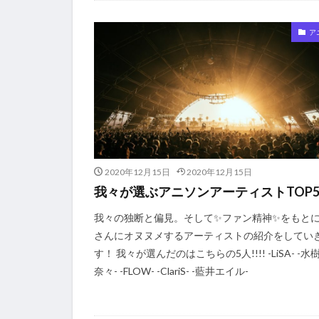
ア
2020年12月15日
2020年12月15日
我々が選ぶアニソンアーティストTOP
我々の独断と偏見。そして✨ファン精神✨をもと
さんにオヌヌメするアーティストの紹介をしてい
す！ 我々が選んだのはこちらの5人!!!! -LiSA- -水
奈々- -FLOW- -ClariS- -藍井エイル-