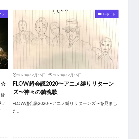
ニメ
レポート
2020年12月15日
2020年12月15日
5☆
FLOW超会議2020〜アニメ縛りリターン
ズ〜神々の鎮魂歌
に皆
きま
FLOW超会議2020〜アニメ縛りリターンズ〜を見まし
樹
た。