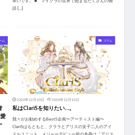
幸いです。 ■ マイクラの世界で始まるたくさんの物
語 […]
ーム
コラム
2020年12月10日
2020年12月15日
青
私はClariSを知りたい…。
恋愛
我々がお勧めするBest5企画〜アーティスト編〜
ー
ClariSはもともと、クララとアリスの女子二人のアイ
ドルユニット。メジャーデビュー前の名義は「アリス