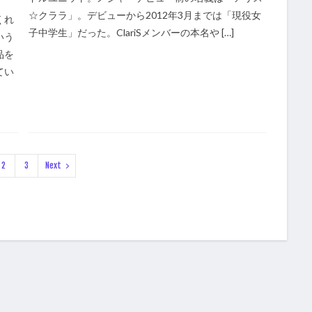
☆クララ」。デビューから2012年3月までは「現役女
くれ
子中学生」だった。ClariSメンバーの本名や […]
いう
品を
てい
2
3
Next