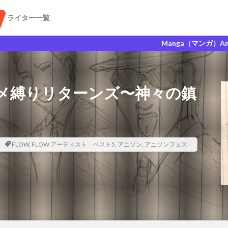
ライター一覧
Manga（マンガ）Anime（アニメ）G
アニメ縛りリターンズ〜神々の鎮
FLOW
,
FLOW アーティスト ベスト5
,
アニソン
,
アニソンフェス