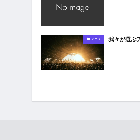
我々が選ぶア
アニメ