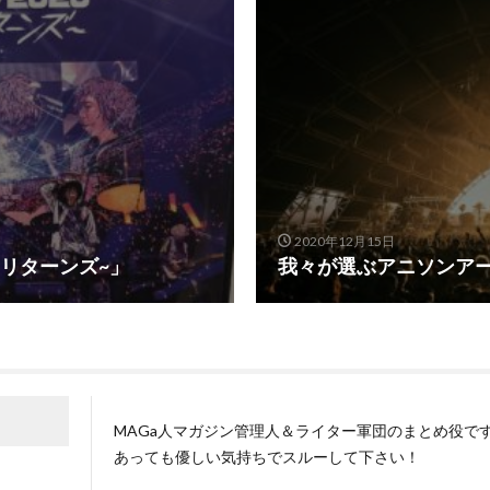
2020年12月15日
りリターンズ~」
我々が選ぶアニソンアー
MAGa人マガジン管理人＆ライター軍団のまとめ役で
あっても優しい気持ちでスルーして下さい！