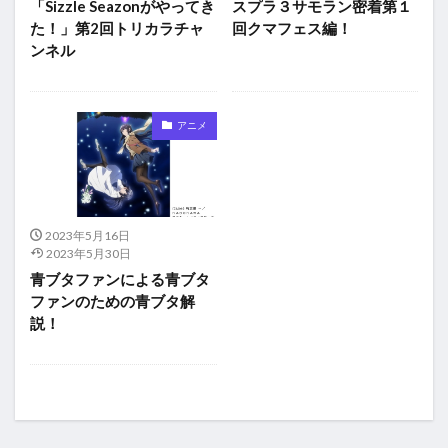
「Sizzle Seazonがやってき
スプラ３サモラン密着第１
た！」第2回トリカラチャ
回クマフェス編！
ンネル
アニメ
2023年5月16日
2023年5月30日
青ブタファンによる青ブタ
ファンのための青ブタ解
説！