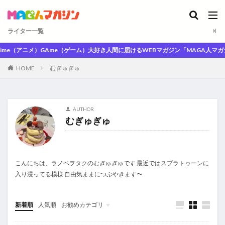
ライター一覧
（アニメ）GAme（ゲーム）大好き人間に届けるWEBマガジン「MAGA人マガジン」
HOME
むぎゅぎゅ
AUTHOR
むぎゅぎゅ
こんにちは、ラノベヲタクのむぎゅぎゅです 最近ではスプラトゥーンに
入り浸ってる模様 自由気ままにつぶやきます〜
新着順
人気順
お勧めカテゴリ
未分類