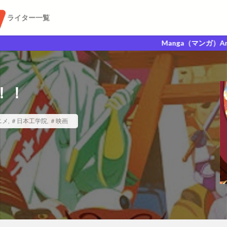
ライター一覧
Manga（マンガ）Anime（アニメ）
！！
ニメ
,
＃日本工学院
,
＃映画