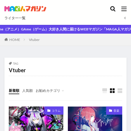
ライター一覧
e（アニメ）GAme（ゲーム）大好き人間に届けるWEBマガジン「MAGA人マガジン」
HOME
Vtuber
TAG
Vtuber
新着順
人気順
お勧めカテゴリ
未分類
コラム
音楽