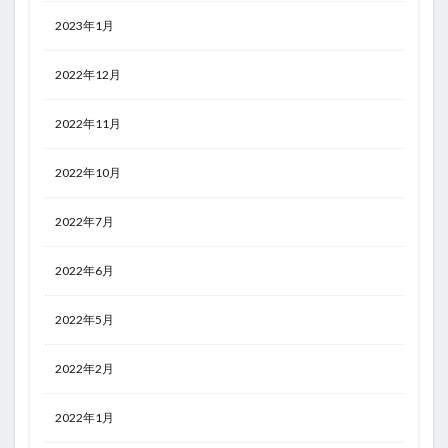
2023年1月
2022年12月
2022年11月
2022年10月
2022年7月
2022年6月
2022年5月
2022年2月
2022年1月