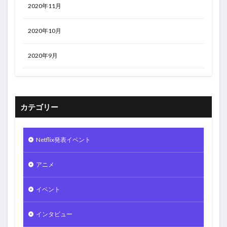
2020年11月
2020年10月
2020年9月
カテゴリー
Netflix発表イベント
アニメ
イベント
インタビュー