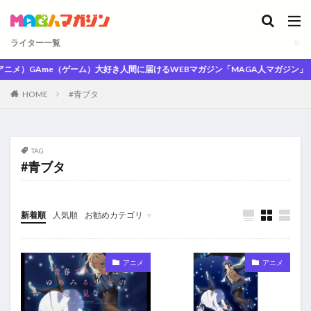
ライター一覧
メ）GAme（ゲーム）大好き人間に届けるWEBマガジン「MAGA人マガジン」
HOME
#青ブタ
TAG
#青ブタ
新着順
人気順
お勧めカテゴリ
未分類
アニメ
アニメ