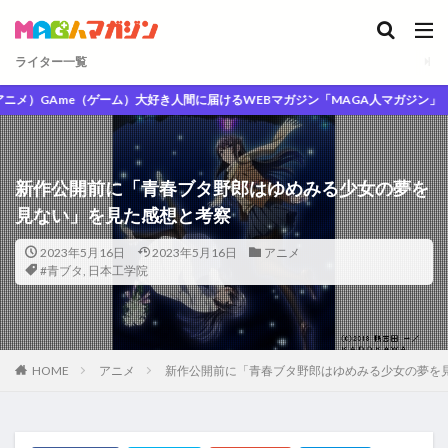
ライター一覧
）GAme（ゲーム）大好き人間に届けるWEBマガジン「MAGA人マガジン」
新作公開前に「青春ブタ野郎はゆめみる少女の夢を
見ない」を見た感想と考察
2023年5月16日
2023年5月16日
アニメ
#青ブタ
,
日本工学院
HOME
アニメ
新作公開前に「青春ブタ野郎はゆめみる少女の夢を