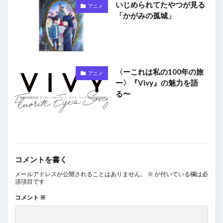
いじめられてたやつが見る
アニメ
「かがみの孤城」
〈ーこれは私の100年の旅
アニメ
ー〉『Vivy』の魅力を語
る〜
コメントを書く
メールアドレスが公開されることはありません。
※
が付いている欄は必
須項目です
コメント
※