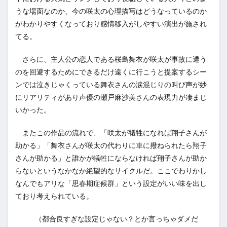
うな場面なのか、今の咲太の心理描写はどうなっているのか
がわかりやすくなっており感情移入がしやすい演出が施され
てる。
さらに、主人公の恋人である桜島舞衣が咲太が事故に遭う
のを回避するためにできるだけ遠くに行こうと提案するシー
ンでは泣きじゃくっている舞衣さんの涙混じりの叫び声が妙
にリアリティがあり声優の瀬戸麻沙美さんの表現力が凄まじ
いかった。
またこの作品の流れで、「咲太が犠牲になれば翔子さんが
助かる」「舞衣さんが咲太の代わりに車に撥ねられたら翔子
さんが助かる」と誰かが犠牲にならなければ翔子さんが助か
らないというなかなか絶望的なサイクルだ。ここでわりかし
なんでもアリな「思春期症候群」という設定がいい味を出し
ており考えられている。
（都合良すぎな設定じゃない？とか言っちゃダメだ