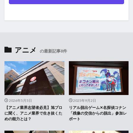
アニメ
の最新記事8件
2026年5月5日
2025年9月2日
【アニメ業界志望者必見】旭プロ
リアル脱出ゲーム✕名探偵コナン
に聞く、アニメ業界で生き抜くた
「残像の交信からの脱出」参加レ
めの能力とは？
ポート