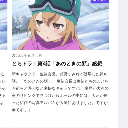
2022年10月11日
とらドラ！第4話「あのときの顔」感想
する
新キャラクター生徒会長、狩野すみれが登場した第4
もい
話、「あのときの顔」。 生徒会長は生徒たちのことを
悪そ
お前らと呼ぶなど豪快なキャラですね。 竜児が大河の
せる
家のリビングで見つけた段ボールの中には、大河が撮
は
った祐作の写真アルバムが大量にありました。ですが
全てボ […]