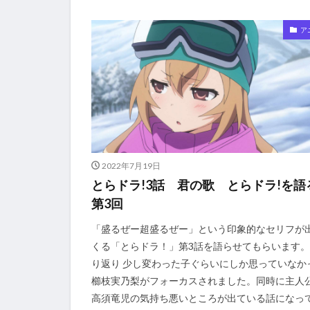
ア
2022年7月19日
とらドラ!3話 君の歌 とらドラ!を語
第3回
「盛るぜー超盛るぜー」という印象的なセリフが
くる「とらドラ！」第3話を語らせてもらいます。
り返り 少し変わった子ぐらいにしか思っていなか
櫛枝実乃梨がフォーカスされました。同時に主人
高須竜児の気持ち悪いところが出ている話になっ