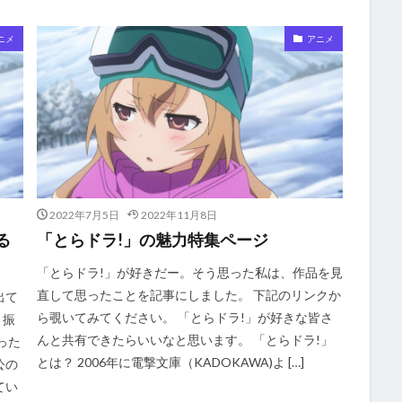
ニメ
アニメ
2022年7月5日
2022年11月8日
る
「とらドラ!」の魅力特集ページ
「とらドラ!」が好きだー。そう思った私は、作品を見
直して思ったことを記事にしました。 下記のリンクか
出て
ら覗いてみてください。 「とらドラ!」が好きな皆さ
 振
んと共有できたらいいなと思います。 「とらドラ!」
った
とは？ 2006年に電撃文庫（KADOKAWA)よ […]
公の
てい