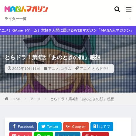
ライター一覧
）GAme（ゲーム）大好き人間に届けるWEBマガジン「MAGA人マガジン」
とらドラ！第4話「あのときの顔」感想
2022年10月11日
アニメ
,
コラム
アニメ
,
とらドラ!
HOME
アニメ
とらドラ！第4話「あのときの顔」感想