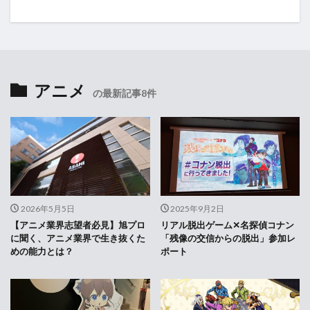
アニメ
の最新記事8件
2026年5月5日
2025年9月2日
【アニメ業界志望者必見】旭プロ
リアル脱出ゲーム✕名探偵コナン
に聞く、アニメ業界で生き抜くた
「残像の交信からの脱出」参加レ
めの能力とは？
ポート