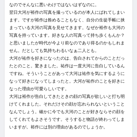
なのでそんなに悪いわけではないはずなのに。
翌日大河が裕作の写真を撮っているのが本人にばれてしまい
ます。ですが裕作は咎めることもなく、自分の生徒手帳に挟
まっている大河の写真を見せてきます。なぜか裕作も大河の
写真を持っています。好きな人の写真って持ち歩くもんか？
と思いましたが時代が今より前なのであり得るのかもしれま
せん。だとしても気持ちわるいなぁ二人とも。
大河が祐作を好きになったのは、告白されてからのことだっ
たとのこと。驚きました。祐作は一度大河に告白しているん
ですね。そういうことがあって大河は祐作を気にするように
なって好きになってしまったと。大河が祐作のことを好きに
なった理由が可愛らしいです。
大河は裕作が告白してきたときの顔の写真が欲しいと打ち明
けてくれました。それだけその顔が忘れられないということ
なんでしょう。確かに今でも大河のことが好きならその顔を
してくれてもよさそうです。そうすると物語が終わってしま
いますが。裕作には別の理由があるのでしょうか。