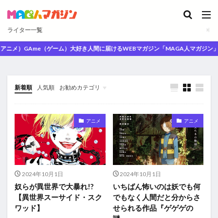
ライター一覧
ニメ）GAme（ゲーム）大好き人間に届けるWEBマガジン「MAGA人マガジン」
新着順
人気順
お勧めカテゴリ
未分類
アニメ
アニメ
2024年10月1日
2024年10月1日
奴らが異世界で大暴れ!?
いちばん怖いのは妖でも何
【異世界スーサイド・スク
でもなく人間だと分からさ
ワッド】
せられる作品『ゲゲゲの