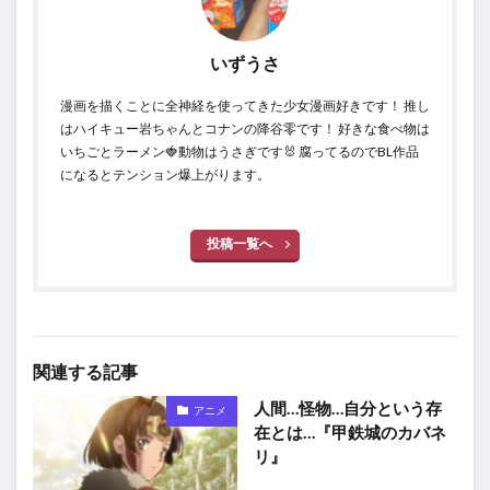
いずうさ
漫画を描くことに全神経を使ってきた少女漫画好きです！ 推し
はハイキュー岩ちゃんとコナンの降谷零です！ 好きな食べ物は
いちごとラーメン🍓動物はうさぎです🐰 腐ってるのでBL作品
になるとテンション爆上がります。
投稿一覧へ
関連する記事
人間…怪物…自分という存
アニメ
在とは…『甲鉄城のカバネ
リ』