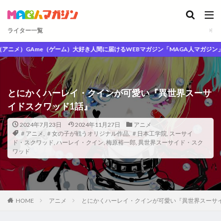
ライター一覧
メ）GAme（ゲーム）大好き人間に届けるWEBマガジン「MAGA人マガジン」
とにかくハーレイ・クインが可愛い『異世界スーサ
イドスクワッド1話』
2024年7月23日
2024年11月27日
アニメ
＃アニメ
,
＃女の子が戦うオリジナル作品
,
＃日本工学院
,
スーサイ
ド・スクワッド
,
ハーレイ・クイン
,
梅原裕一郎
,
異世界スーサイド・スク
ワッド
HOME
アニメ
とにかくハーレイ・クインが可愛い『異世界スーサ