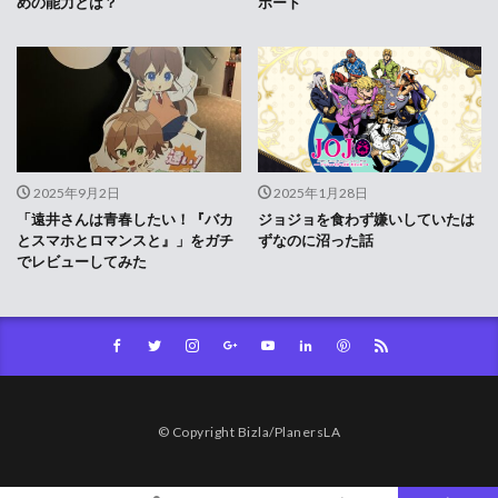
めの能力とは？
ポート
2025年9月2日
2025年1月28日
「遠井さんは青春したい！『バカ
ジョジョを食わず嫌いしていたは
とスマホとロマンスと』」をガチ
ずなのに沼った話
でレビューしてみた
© Copyright Bizla/PlanersLA