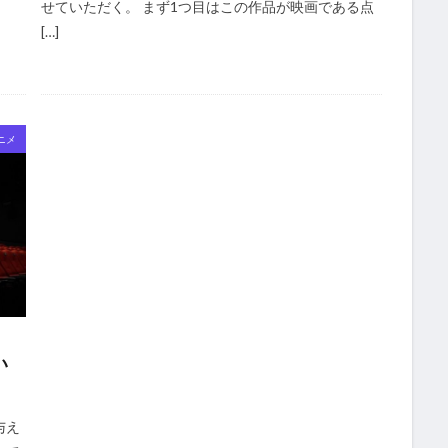
せていただく。 まず1つ目はこの作品が映画である点
[…]
ニメ
い
与え