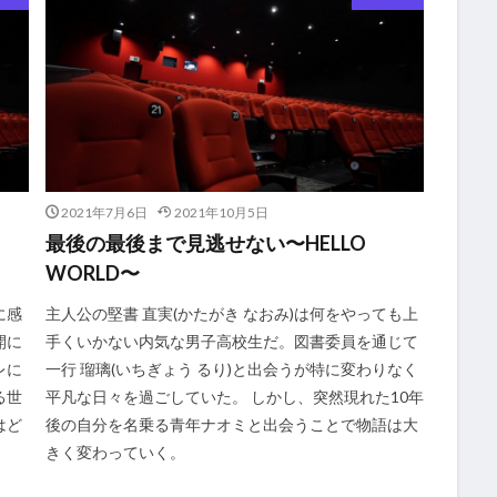
2021年7月6日
2021年10月5日
最後の最後まで見逃せない〜HELLO
WORLD〜
に感
主人公の堅書 直実(かたがき なおみ)は何をやっても上
開に
手くいかない内気な男子高校生だ。図書委員を通じて
レに
一行 瑠璃(いちぎょう るり)と出会うが特に変わりなく
る世
平凡な日々を過ごしていた。 しかし、突然現れた10年
はど
後の自分を名乗る青年ナオミと出会うことで物語は大
きく変わっていく。