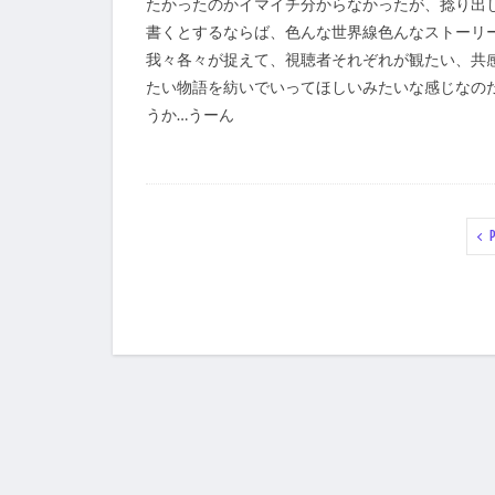
たかったのかイマイチ分からなかったが、捻り出
書くとするならば、色んな世界線色んなストーリ
我々各々が捉えて、視聴者それぞれが観たい、共
たい物語を紡いでいってほしいみたいな感じなの
うか…うーん
P