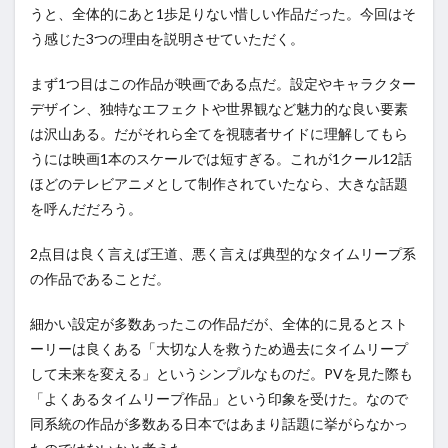
うと、全体的にあと1歩足りない惜しい作品だった。今回はそ
う感じた3つの理由を説明させていただく。
まず1つ目はこの作品が映画である点だ。設定やキャラクター
デザイン、独特なエフェクトや世界観など魅力的な良い要素
は沢山ある。だがそれら全てを視聴者サイドに理解してもら
うには映画1本のスケールでは短すぎる。これが1クール12話
ほどのテレビアニメとして制作されていたなら、大きな話題
を呼んだだろう。
2点目は良く言えば王道、悪く言えば典型的なタイムリープ系
の作品であることだ。
細かい設定が多数あったこの作品だが、全体的に見るとスト
ーリーは良くある「大切な人を救うため過去にタイムリープ
して未来を変える」というシンプルなものだ。PVを見た際も
「よくあるタイムリープ作品」という印象を受けた。なので
同系統の作品が多数ある日本ではあまり話題に挙がらなかっ