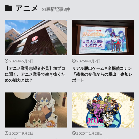
アニメ
の最新記事8件
2026年5月5日
2025年9月2日
【アニメ業界志望者必見】旭プロ
リアル脱出ゲーム✕名探偵コナン
に聞く、アニメ業界で生き抜くた
「残像の交信からの脱出」参加レ
めの能力とは？
ポート
2025年9月2日
2025年1月28日