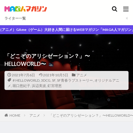
ライター一覧
メ）GAme（ゲーム）大好き人間に届けるWEBマガジン「MAGA人マガジン」
「どこぞのアリシゼーション？」〜
HELLOWORLD〜
2021年7月6日
2021年10月5日
アニメ
＃HELLOWORLD
,
3DCG
,
SF
,
SF青春ラブストーリー
,
オリジナルアニ
メ
,
堀口悠紀子
,
浜辺美波
,
釘宮理恵
HOME
アニメ
「どこぞのアリシゼーション？」〜HELLOWORLD