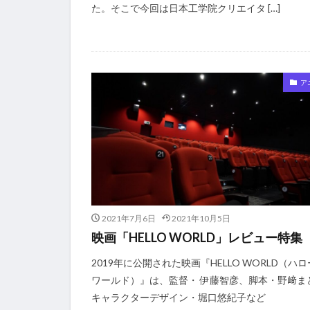
た。そこで今回は日本工学院クリエイタ […]
ア
2021年7月6日
2021年10月5日
映画「HELLO WORLD」レビュー特集
2019年に公開された映画『HELLO WORLD（ハ
ワールド）』は、監督・ 伊藤智彦、脚本・野﨑ま
キャラクターデザイン・堀口悠紀子など