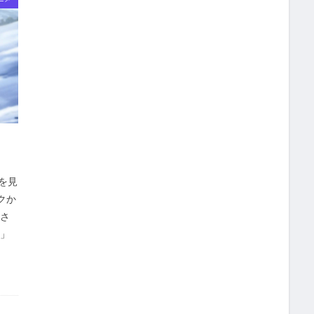
を見
クか
皆さ
!」