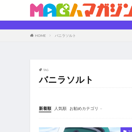
HOME
バニラソルト
TAG
バニラソルト
新着順
人気順
お勧めカテゴリ
未分類
ア