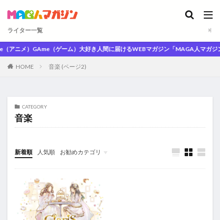
ライター一覧
（アニメ）GAme（ゲーム）大好き人間に届けるWEBマガジン「MAGA人マガジン」
HOME
音楽 (ページ2)
CATEGORY
音楽
新着順
人気順
お勧めカテゴリ
未分類