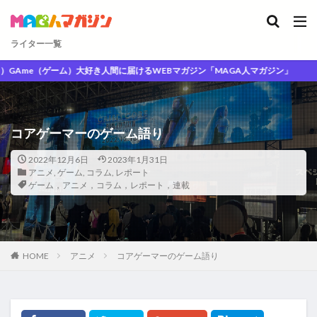
ライター一覧
me（ゲーム）大好き人間に届けるWEBマガジン「MAGA人マガジン」
コアゲーマーのゲーム語り
2022年12月6日
2023年1月31日
アニメ
,
ゲーム
,
コラム
,
レポート
ゲーム，アニメ，コラム，レポート，連載
HOME
アニメ
コアゲーマーのゲーム語り