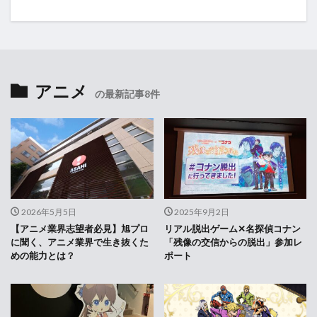
アニメ
の最新記事8件
2026年5月5日
2025年9月2日
【アニメ業界志望者必見】旭プロ
リアル脱出ゲーム✕名探偵コナン
に聞く、アニメ業界で生き抜くた
「残像の交信からの脱出」参加レ
めの能力とは？
ポート