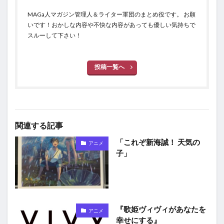
MAGa人マガジン管理人＆ライター軍団のまとめ役です。 お願
いです！おかしな内容や不快な内容があっても優しい気持ちで
スルーして下さい！
投稿一覧へ
関連する記事
「これぞ新海誠！ 天気の
アニメ
子」
『歌姫ヴィヴィがあなたを
アニメ
幸せにする』