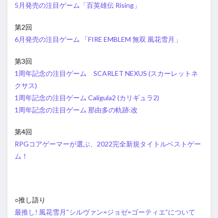
5月発売の注目ゲーム「百英雄伝 Rising」
第2回
6月発売の注目ゲーム 「FIRE EMBLEM 無双 風花雪月」
第3回
1周年記念の注目ゲーム SCARLET NEXUS (スカーレットネ
クサス)
1周年記念の注目ゲーム Caligula2 (カリギュラ2)
1周年記念の注目ゲーム 那由多の軌跡:改
第4回
RPGコアゲーマーが選ぶ、2022完全新規タイトルベストゲー
ム！
○推し語り
最推し! 風花雪月“シルヴァン=ジョゼ=ゴーティエ”について