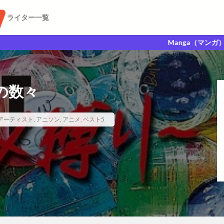
ライター一覧
Manga（マンガ）Anime（アニ
の数々
アーティスト
,
アニソン
,
アニメ
,
ベスト5