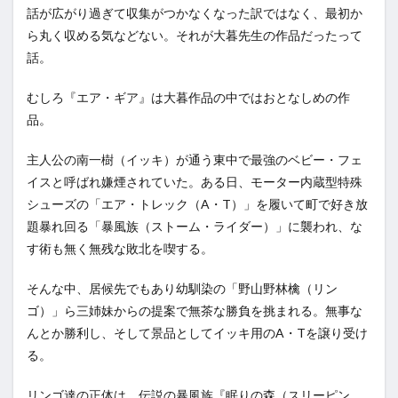
話が広がり過ぎて収集がつかなくなった訳ではなく、最初か
ら丸く収める気などない。それが大暮先生の作品だったって
話。
むしろ『エア・ギア』は大暮作品の中ではおとなしめの作
品。
主人公の南一樹（イッキ）が通う東中で最強のベビー・フェ
イスと呼ばれ嫌煙されていた。ある日、モーター内蔵型特殊
シューズの「エア・トレック（A・T）」を履いて町で好き放
題暴れ回る「暴風族（ストーム・ライダー）」に襲われ、な
す術も無く無残な敗北を喫する。
そんな中、居候先でもあり幼馴染の「野山野林檎（リン
ゴ）」ら三姉妹からの提案で無茶な勝負を挑まれる。無事な
んとか勝利し、そして景品としてイッキ用のA・Tを譲り受け
る。
リンゴ達の正体は、伝説の暴風族『眠りの森（スリーピン