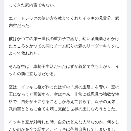
ってきた武内宙でもない。
エア・トレックの使い方を教えてくれたイッキの兄貴分、武
内空だった。
彼はかつての第一世代の重力子であり、幼い頃廃棄されかけ
たところをかつての同じチーム眠りの森のリーダーキリクに
よって救われた。
そんな空は、車椅子生活だったはずが義足で立ち上がり、イ
ッキの前に立ちはだかる。
空は、イッキに枢が作ったはずの「風の玉璽」を奪い、空の
王になろうと画策する。空は本来、非常に残忍且つ強欲な性
格で、自分が王になることしか考えておらず、双子の兄弟、
武内宙とともに全てを壊し支配し世界の王になろうとした。
イッキと空が対峙した時、自分はどんな人間なのか、何をし
たいのかを全て話すと、イッキは茫然自失してしまいまし