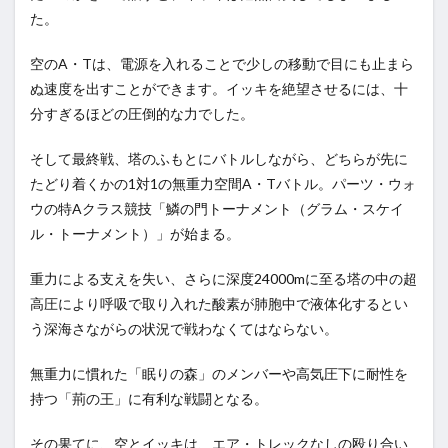
た。
空のA・Tは、電源を入れることで少しの移動で目にも止まら
ぬ速度を出すことができます。イッキを絶望させるには、十
分すぎるほどの圧倒的な力でした。
そして最終戦、塔のふもとにバトルしながら、どちらが先に
たどり着くかの1対1の無重力空間A・Tバトル。パーツ・ウォ
ウの特Aクラス競技「鱗の門トーナメント（グラム・スケイ
ル・トーナメント）」が始まる。
重力による支えを失い、さらに深度24000mに至る塔の中の超
高圧により呼吸で取り入れた酸素が肺胞中で液体化するとい
う深海さながらの状況で戦わなくてはならない。
無重力に慣れた「眠りの森」のメンバーや高気圧下に耐性を
持つ「荊の王」に有利な戦闘となる。
その果てに、空とイッキは、エア・トレックなしの殴り合い