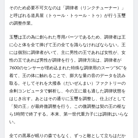
そのため必要不可欠なのは「調律者（リンクチューナー）」
と呼ばれる道具屋（トゥール・トゥール・トゥ）が行う玉璽
の調整作業。
玉璽は王の為に創られた専用パーツであるため、調律者は王
に心と体を全て捧げて王の全てを識らなければならない。王
には個別に調律者がいて、主に男性の王であれば女性が、女
性の王であれば男性が調律を行う。調律方法は、調律者が
7600のセンサーが埋め込まれた特殊な調律用のスーツ“SC”を
着て、王の体に触れることで、膨大な量の音のデータを読み
取る。そしてそれを大撥条（だいぜんまい）ファクトリーの
余剰コンピュータで解析し、今の王に最も適した調律状態を
はじき出す。あとはその通りに玉璽を調整し、仕上げとして
「契の王」が最終微調整を行う。この微調整は契の王の枢な
ら1時間で終了する。本来、第一世代重力子には調律はいらな
い。
全ての黒幕が眠りの森でもなく、ずっと敵として立ちはだか