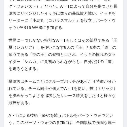
グ・フォレスト）』だった。A・Tによって自分を傷つけた暴
風族にリベンジしたイッキは数々の暴風族と戦い、イッキを
リーダーに『小烏丸（コガラスマル）』を設立しパーツ・ウ
ォウ (PARTS WAR)に参加する。
世界に一つしかない特別なA・Tもしくはその部品である「玉
璽（レガリア）」を使いこなす8人の「王」と8本の「道」の
頂点である「空の王」の候補と目され、イッキの憧れの女ラ
イダー「シムカ」に見初められながらも、自分だけの「道」
を走ろうとする。
暴風族はチームごとにグループバッチがあったり特徴が分か
れている。チーム同士や個人でA・Tを使い、技（トリック）
を決めかっこよさを追求したりレース勝負をしたりと様々な
競技がある。
A・Tによる技術・優劣を競うバトルをパーツ・ウォウとい
う。このパーツ・ウォウの参加には、全国規模で強固な統一