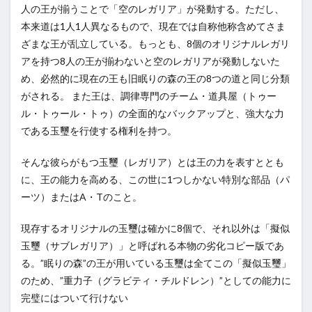
人の王が揃うことで「空のレガリア」が発動する。ただし、
本来道は1人1人異なるもので、現在では自称他称含めてさま
ざまな王が乱立している。もっとも、8個のオリジナルレガリ
アを持つ8人の王が揃わないと空のレガリアが発動しないた
め、必然的に現在の王も旧眠りの森の王の8つの道と同じ分類
がされる。 また王は、調律専門のチーム・道具屋（トゥー
ル・トゥール・トゥ）の全面的なバックアップと、強大な力
である玉璽を行使する権利を持つ。
そんな彼らがもつ玉璽（レガリア）とは王の力を表すととも
に、王の能力を高める、この世に1つしかない特別な部品（パ
ーツ）またはA・Tのこと。
現存するオリジナルの玉璽は確かに8個で、それ以外は「擬似
玉璽（サブレガリア）」と呼ばれる本物の劣化コピー版であ
る。”眠りの森”の王が用いている玉璽は全てこの「擬似玉璽」
のため、”重力子（グラビティ・チルドレン）”としての能力に
完璧にはついて行けない