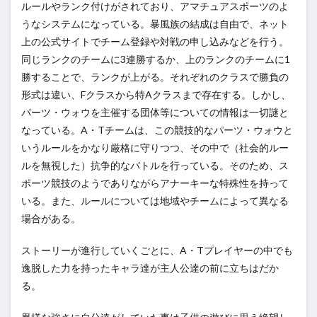
ルールやランク付けがされており、アマチュアスポーツのよ
うなシステムになっている。暴風族の結成は自由で、ネット
上の公式サイトでチーム登録や対戦の申し込みなどを行う。
同じランクのチームに3連勝するか、上のランクのチームに1
勝することで、ランクが上がる。それぞれのクラスで勝負の
形式は違い、Fクラスから特Aクラスまで存在する。しかし、
パーツ・ウォウを主催する団体等についての情報は一切謎と
なっている。A・Tチームは、この競技的なパーツ・ウォウと
いうルールをかなり厳格に守りつつ、その中で（社会的ルー
ルを無視した）抗争的なバトルを行っている。そのため、ス
ポーツ競技のようでありながらアナーキーな特殊性を持って
いる。また、ルールについては地域やチームによって異なる
場合がある。
ストーリーが進行していくごとに、A・Tプレイヤーの中でも
逸脱した力を持ったキャラ達が主人公達の前に立ちはだか
る。