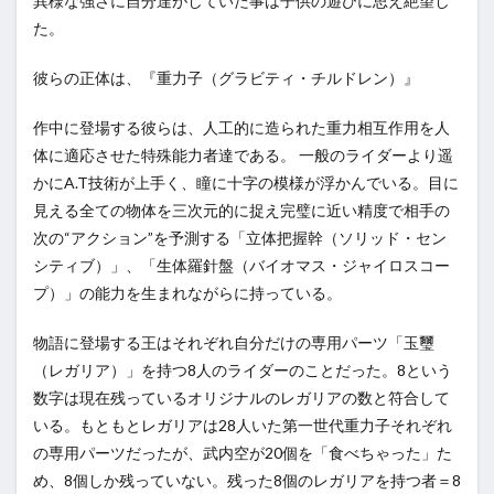
異様な強さに自分達がしていた事は子供の遊びに思え絶望し
た。
彼らの正体は、『重力子（グラビティ・チルドレン）』
作中に登場する彼らは、人工的に造られた重力相互作用を人
体に適応させた特殊能力者達である。 一般のライダーより遥
かにA.T技術が上手く、瞳に十字の模様が浮かんでいる。目に
見える全ての物体を三次元的に捉え完璧に近い精度で相手の
次の“アクション”を予測する「立体把握幹（ソリッド・セン
シティブ）」、「生体羅針盤（バイオマス・ジャイロスコー
プ）」の能力を生まれながらに持っている。
物語に登場する王はそれぞれ自分だけの専用パーツ「玉璽
（レガリア）」を持つ8人のライダーのことだった。8という
数字は現在残っているオリジナルのレガリアの数と符合して
いる。もともとレガリアは28人いた第一世代重力子それぞれ
の専用パーツだったが、武内空が20個を「食べちゃった」た
め、8個しか残っていない。残った8個のレガリアを持つ者＝8