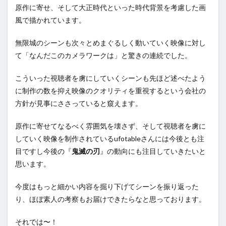
原作に寄せ、そして大正時代といった時代背景を考慮した画
風で描かれています。
無限城のシーンも次々とめまぐるしく動いていく映像に対し
て「なんだこのカメラワークは」と驚きの連続でした。
こういった視聴者を虜にしていくシーンも先ほど述べたよう
に制作の数を抑え映像のクオリティを重視するという会社の
方針が見事にささっていると窺えます。
原作に寄せてなるべく雰囲気を壊さず、そして視聴者を虜に
していく映像を制作されているufotableさんには今後とも注
目ですし今後の『
鬼滅の刃
』の動向にも注目していきたいと
思います。
今度はもっと細かい内容を掘り下げてシーンを振り返った
り、ほぼ素人の考察もお届けできたらなと思っております。
それでは〜！