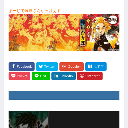
まーじで煉獄さんかっけぇす….