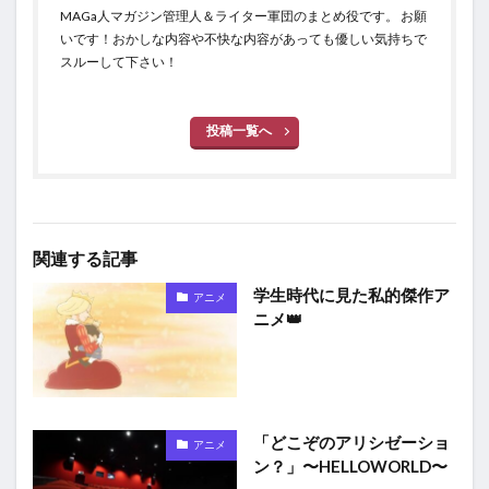
MAGa人マガジン管理人＆ライター軍団のまとめ役です。 お願
いです！おかしな内容や不快な内容があっても優しい気持ちで
スルーして下さい！
投稿一覧へ
関連する記事
学生時代に見た私的傑作ア
アニメ
ニメ👑
「どこぞのアリシゼーショ
アニメ
ン？」〜HELLOWORLD〜