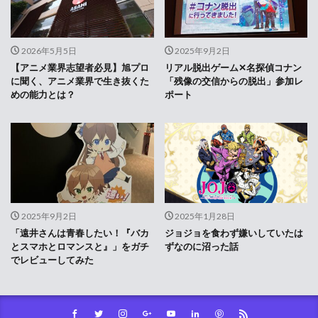
2026年5月5日
2025年9月2日
【アニメ業界志望者必見】旭プロ
リアル脱出ゲーム✕名探偵コナン
に聞く、アニメ業界で生き抜くた
「残像の交信からの脱出」参加レ
めの能力とは？
ポート
2025年9月2日
2025年1月28日
「遠井さんは青春したい！『バカ
ジョジョを食わず嫌いしていたは
とスマホとロマンスと』」をガチ
ずなのに沼った話
でレビューしてみた