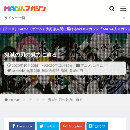
ライター一覧
ニメ）GAme（ゲーム）大好き人間に届けるWEBマガジン「MAGA人マガジン」
鬼滅の刃の魅力に迫る
2020年10月20日
2020年12月15日
アニメ
,
コラム
Ufotable
,
無限列車
,
煉獄杏寿郎
,
鬼滅
,
鬼滅の刃
HOME
アニメ
鬼滅の刃の魅力に迫る