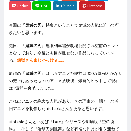
今回は
『鬼滅の刃』
特集ということで鬼滅の人気に迫って行
きたいと思います。
先日、『
鬼滅の刃
』無限列車編が劇場公開され空前のヒット
となっており、今後とも目が離せない作品になっています
ね。
煉獄さんまじかっけぇ……
原作の『
鬼滅の刃
』は元々アニメ放映前は300万部程とかなり
の売上はあったもののアニメ放映後に爆発的ヒットして現在
は1億部を突破しました。
これはアニメの絶大な人気があり、その理由の一端として今
回アニメを制作したufotableさんがあると思います。
ufotableさんといえば『Fate』シリーズや劇場版『空の境
界』、そして『活撃刀剣乱舞』など有名な作品が名を連ねて