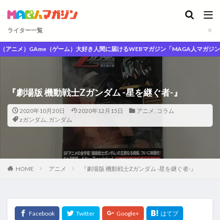
ライター一覧
ニメ）GAme（ゲーム）大好き人間に届けるWEBマガジン「MAGA人マガジン」
『劇場版 機動戦士Zガンダム -星を継ぐ者-』
2020年10月20日
2020年12月15日
アニメ
,
コラム
zガンダム
,
ガンダム
HOME
アニメ
『劇場版 機動戦士Zガンダム -星を継ぐ者-』