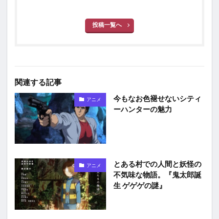
投稿一覧へ
関連する記事
今もなお色褪せないシティ
アニメ
ーハンターの魅力
とある村での人間と妖怪の
アニメ
不気味な物語。『鬼太郎誕
生 ゲゲゲの謎』