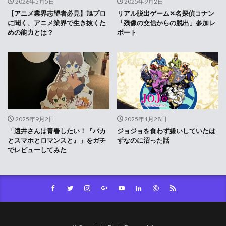
2026年5月5日
2025年9月2日
【アニメ業界志望者必見】旭プロ
リアル脱出ゲーム✕名探偵コナン
に聞く、アニメ業界で生き抜くた
「残像の交信からの脱出」参加レ
めの能力とは？
ポート
2025年9月2日
2025年1月28日
「遠井さんは青春したい！『バカ
ジョジョを食わず嫌いしていたは
とスマホとロマンスと』」をガチ
ずなのに沼った話
でレビューしてみた