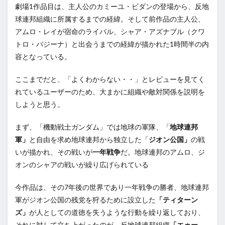
劇場1作品目は、主人公のカミーユ・ビダンの登場から、反地
球連邦組織に所属するまでの経緯。そして前作品の主人公、
アムロ・レイが宿命のライバル、シャア・アズナブル（クワ
トロ・バジーナ）と出会うまでの経緯が描かれた1時間半の内
容となっている。
ここまでだと、「よくわからない・・」とレビューを見てく
れているユーザーのため、大まかに組織や敵対関係を説明を
しようと思う。
まず、「機動戦士ガンダム」では地球の軍隊、「
地球連邦
軍」
と自由を求め地球連邦から独立した「
ジオン公国」
の戦
いが描かれ、その戦いが
一年戦争
だ。地球連邦のアムロ、ジ
オンのシャアの戦いが繰り広げられている
今作品は、その7年後の世界であり一年戦争の勝者、地球連邦
軍がジオン公国の残党を狩るために設立した
「ティターン
ズ」
が人としての道徳を失うような行動を繰り返しており、
それに対して立ち上がったのが、反地球連邦組織
「エゥー