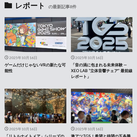
レポート
の最新記事8件
2025年10月16日
2025年10月16日
ゲームだけじゃないVRの新たな可
「音の渦に包まれる未来体験 —
能性
XEO LAB “立体音響チェア” 最前線
レポート」
2025年10月16日
2025年10月16日
「リトルナイトメア」シリーズの
激アツTGS！希望と待望の五条勝