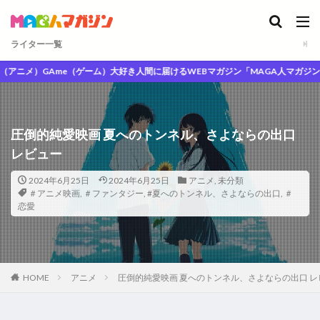
ライター一覧
ニメ）GAme（ゲーム）大好き人間に届けるWEBマガジン「MAGA人マガジン」
圧倒的純愛映画 夏へのトンネル、さよならの出口
レビュー
2024年6月25日
2024年6月25日
アニメ
,
未分類
＃アニメ映画
,
＃ファンタジー
,
#夏へのトンネル、さよならの出口
,
＃
恋愛
HOME
アニメ
圧倒的純愛映画 夏へのトンネル、さよならの出口 レ