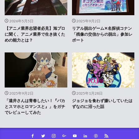
2026年5月5日
2025年9月2日
【アニメ業界志望者必見】旭プロ
リアル脱出ゲーム✕名探偵コナン
に聞く、アニメ業界で生き抜くた
「残像の交信からの脱出」参加レ
めの能力とは？
ポート
2025年9月2日
2025年1月28日
「遠井さんは青春したい！『バカ
ジョジョを食わず嫌いしていたは
とスマホとロマンスと』」をガチ
ずなのに沼った話
でレビューしてみた