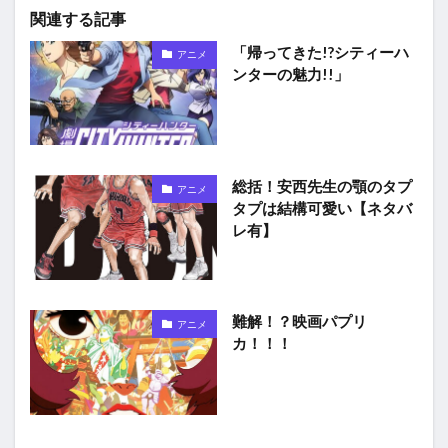
関連する記事
「帰ってきた!?シティーハ
アニメ
ンターの魅力!!」
総括！安西先生の顎のタプ
アニメ
タプは結構可愛い【ネタバ
レ有】
難解！？映画パプリ
アニメ
カ！！！