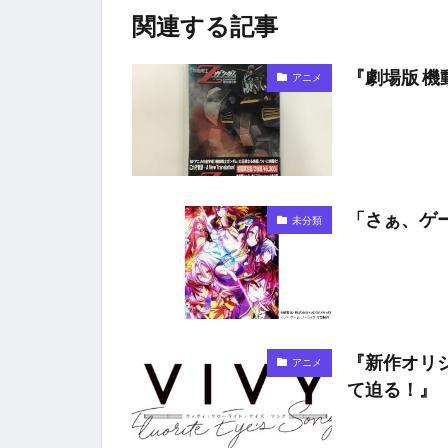
関連する記事
『劇場版 機
アニメ
「さぁ、ゲ
未分類
『新作オリジナ
アニメ
て迫る！』