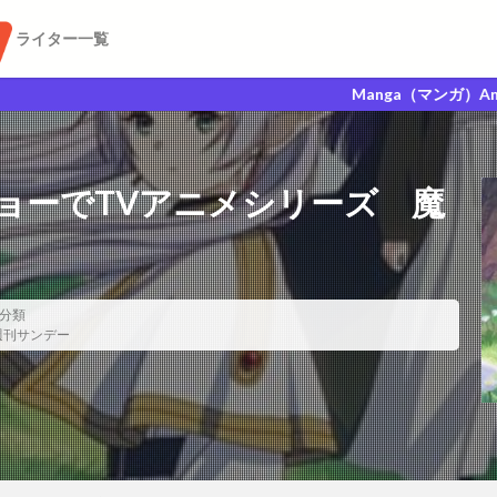
ライター一覧
Manga（マンガ）Anime（アニメ）G
ョーでTVアニメシリーズ 魔
分類
週刊サンデー