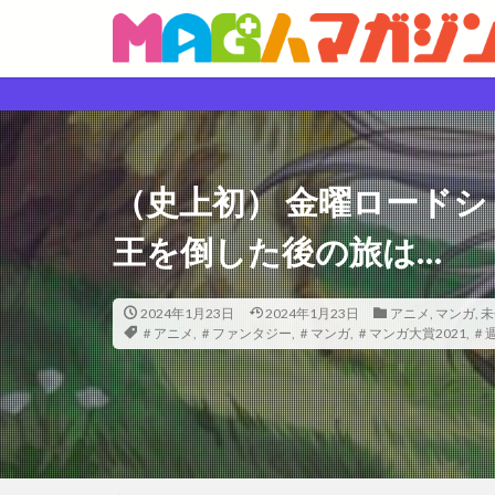
（史上初） 金曜ロードシ
王を倒した後の旅は…
2024年1月23日
2024年1月23日
アニメ
,
マンガ
,
未
＃アニメ
,
＃ファンタジー
,
＃マンガ
,
＃マンガ大賞2021
,
＃