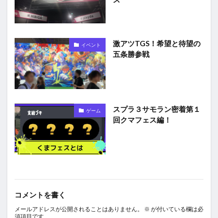
激アツTGS！希望と待望の
イベント
五条勝参戦
スプラ３サモラン密着第１
ゲーム
回クマフェス編！
コメントを書く
メールアドレスが公開されることはありません。
※
が付いている欄は必
須項目です