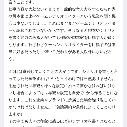
言うことです。
仕事内容が大差ないと言えど一般的な考え方をするなら作家
や脚本家に比べゲームシナリオライターという職業を聞く機
会は少ないでしょう。これはまだまだゲームシナリオライタ
ーが認知されていないからです。そうなると脚本やシナリオ
を書く能力のある人がいても作家や脚本家を目指す人が多く
なります。わざわざゲームシナリオライターを目指すのは本
当に好きだったり、強いこだわりがある人以外いないだろ
う。
3つ目は継続していくことの大変さです。シナリオを書くと言
ってもただ執筆すればいいと言うわけでは当然ありません。
用意された世界観や様々な設定に沿って書かなければいけな
いし場合によっては世界観や設定も自分で1から作ることにな
ります。これを企業やブランドに所属した場合繰り返してい
かなければなりません。（勿論契約や条件によってことなり
ますが）
その中でも人々の印象に残るほどのシナリオを書くとなると