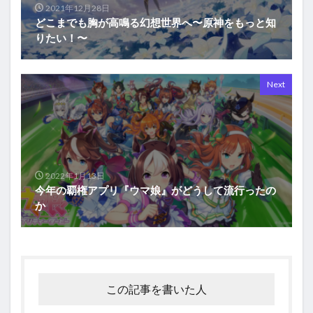
2021年12月28日
どこまでも胸が高鳴る幻想世界へ〜原神をもっと知
りたい！〜
Next
2022年1月13日
今年の覇権アプリ『ウマ娘』がどうして流行ったの
か
この記事を書いた人