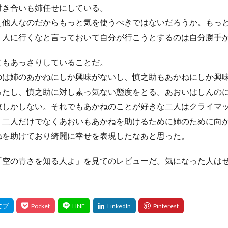
付き合いも姉任せにしている。
え他人なのだからもっと気を使うべきではないだろうか。もっ
。人に行くなと言っておいて自分が行こうとするのは自分勝手
てもあっさりしていることだ。
のは姉のあかねにしか興味がないし、慎之助もあかねにしか興
ったし、
慎之助に対し素っ気ない態度をとる
。
あおいはしんの
敗しかしない。それでもあかねのことが好きな二人はクライマ
、二人だけでなくあおいもあかねを助けるために姉のために向
ねを助けており綺麗に幸せを表現したなあと思った。
「空の青さを知る人よ」を見てのレビューだ。気になった人は