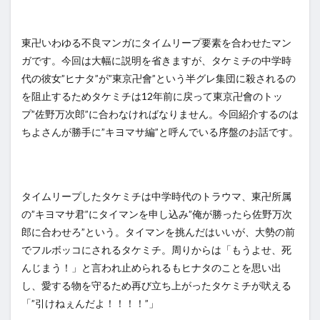
東卍いわゆる不良マンガにタイムリープ要素を合わせたマン
ガです。今回は大幅に説明を省きますが、タケミチの中学時
代の彼女”ヒナタ”が”東京卍會”という半グレ集団に殺されるの
を阻止するためタケミチは12年前に戻って東京卍會のトッ
プ”佐野万次郎”に合わなければなりません。今回紹介するのは
ちよさんが勝手に”キヨマサ編”と呼んでいる序盤のお話です。
タイムリープしたタケミチは中学時代のトラウマ、東卍所属
の”キヨマサ君”にタイマンを申し込み”俺が勝ったら佐野万次
郎に合わせろ”という。タイマンを挑んだはいいが、大勢の前
でフルボッコにされるタケミチ。周りからは「もうよせ、死
んじまう！」と言われ止められるもヒナタのことを思い出
し、愛する物を守るため再び立ち上がったタケミチが吠える
「”引けねぇんだよ！！！！”」