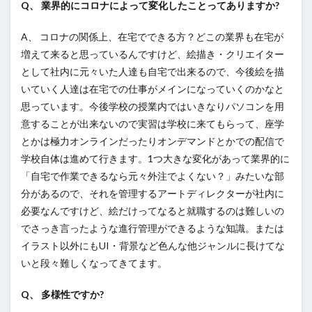
Q、 業界的にコロナによって変化したことってありますか?
A、 コロナの関係上、在宅でできる方？どこの業界も在宅が
増えて来ると思っているんですけど、絵描き・クリエイター
として社内に元々いた人達も自宅で出来るので、今後絵を描
いていく人達は在宅での仕事がメインになっていくのかなと
思っています。今後学校の授業内ではいきなりパソコンを用
意することが出来ないので実習は学校に来てもらって、座学
とかは極力オンラインだったりオンデマンドとかでの配信で
学校自体は進めて行きます。1つ大きな変化があって業界的に
「自宅で作業できるなら元々外注でよくない？」みたいな部
分があるので、それを管理するアートディレクターが社内に
必要なんですけど、絵だけってなると就職するのは難しいの
でさっき言ったような進行管理ができるような知識。または
イラスト以外にもUI・背景など色んな他ジャンルに長けてな
いと段々難しくなってきてます。
Q、 多様性ですか?