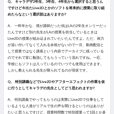
Q、 キャラデザ2年生、3年生、4年生から選択すると思うん
ですけど今出たLive2Dとかのソフトを将来的に授業に取り組
めたらなという選択肢はありますか?
A、 一昨年かな、僕が講師だった頃はLAの2年生オンリーだっ
たんですけど別の先生がLAの授業を担当しているときは
Live2Dの授業が組み込まれていたいたんですよ。ただ、画力
が追い付いてなくて入れる余裕がないので一旦、動画配信と
して授業ではなく講座という内容でアーカイブに残っている
のでそれで皆に勉強してもらうっていう流れですね。一応、
学校にもソフトは入っているのでいつでも使用はできます。
しかし教えられる先生が限られてるのが現状です。
Q、 特別講義などでLive2Dやアフターエフェクトの作業を仮
に行うとしてキャラデの先生としてどう思われますか?
A、 特別講義でやってもらうのは実際にLive2Dで仕事をして
いるような人達がリアルで生の声を聞けるというのはありが
たいと思うんですけど、授業時間数で特別授業って1回とか多