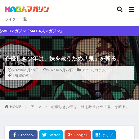
ライター一覧
ガジン「MAGA人マガジン」
心優しき少年は、妹を救うため「鬼」を斬る。
2021年1月19日
2021年6月22日
アニメ
,
コラム
#鬼滅の刃
HOME
アニメ
心優しき少年は、妹を救うため「鬼」を斬る。