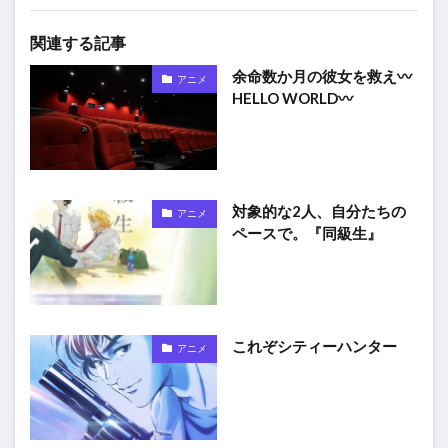
関連する記事
余命数か月の彼女を救え〰
アニメ
HELLO WORLD〰
対象的な2人、自分たちの
アニメ
ペースで。『同級生』
これぞシティーハンター
アニメ