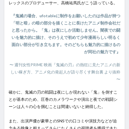
レックスのプロデューサー、高橋祐馬氏がこう語っている。
『鬼滅の場合、ufotableに制作をお願いしたのは作品が持つ
「明と暗」の暗の部分を描くことに長けたアニメ制作会社だ
と思ったから。「鬼」は夜にしか活動しません。闇夜での闘
いを魅力的に描け、そのうえで初めて少年漫画らしい明るく
面白い部分が引き立ちます。そのどちらも魅力的に描けるの
が同社の魅力です』
〜 週刊女性PRIME 映画『鬼滅の刃』の熱狂に見たアニメの新
しい稼ぎ方、アニメ化の発起人が語り尽くす舞台裏 より抜粋
〜
確かに、鬼滅の刃の戦闘は夜にしか現れない「鬼」を倒すこ
とが基本のため、圧巻のカメラワークや演出と夜での戦闘シ
ーンは人々の心を掴むことは間違いないと納得した。
また、出演声優が豪華とのSNSでの口コミや演技力などが迫
力ある映像と相まってさらにたくさんの視聴者を獲得できた