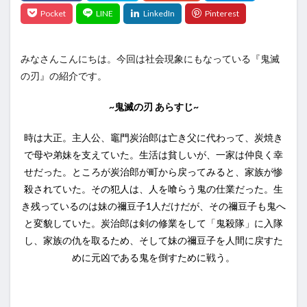
みなさんこんにちは。今回は社会現象にもなっている『鬼滅
の刃』の紹介です。
~鬼滅の刃 あらすじ~
時は大正。主人公、竈門炭治郎は亡き父に代わって、炭焼き
で母や弟妹を支えていた。生活は貧しいが、一家は仲良く幸
せだった。ところが炭治郎が町から戻ってみると、家族が惨
殺されていた。その犯人は、人を喰らう鬼の仕業だった。生
き残っているのは妹の禰豆子1人だけだが、その禰豆子も鬼へ
と変貌していた。炭治郎は剣の修業をして「鬼殺隊」に入隊
し、家族の仇を取るため、そして妹の禰豆子を人間に戻すた
めに元凶である鬼を倒すために戦う。
あああ