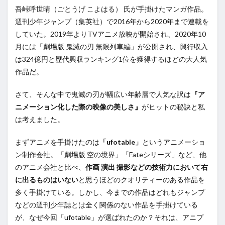
吾峠呼世晴（ごとうげ こよはる） 氏が手掛けたマンガ作品。
週刊少年ジャンプ（集英社）で2016年から2020年まで連載を
していた。2019年よりTVアニメ放映が開始され、2020年10
月には「劇場版 鬼滅の刃 無限列車編」が公開され、興行収入
は324億円と歴代興収ランキング1位を獲得するほどの大人気
作品だ。
さて、そんな中で鬼滅の刃が幅広い年齢層で人気な訳は
『ア
ニメーション化した際の映像の美しさ』
がヒットの秘訣と私
は考えました。
まずアニメを手掛けたのは
「ufotable」
というアニメーショ
ン制作会社。「劇場版 空の境界」「Fateシリーズ」など、他
のアニメ会社と比べ、
作画 演出 撮影などの技術力において右
に出るものはいない
と思うほどのクオリティーのある作品を
多く手掛けている。しかし、今までの作品はどれもジャンプ
などの週刊少年誌とは全く関係のない作品を手掛けている
が、なぜ今回「ufotable」が選ばれたのか？それは、アニプ