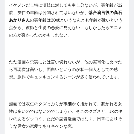
イケメンだし特に演技に対しても申し分ないが、実年齢が22
歳。灰仁の年齢は公開されてはいないが、
落合扇言役の髙石
あかりさん
の実年齢は20歳というなんとも年齢が近いという
点から、教師と生徒の恋愛に見えない。もしかしたらアニメ
の方が良かったのかもしれない。
ただ漫画を忠実にとは言い切れないが、他の実写化に比べた
ら再現度は高いし、面白いというのが私一個人としての感
想。原作でキュンキュンするシーンが多く使われています。
漫画では灰仁のクズっぷりが事細かく描かれて、惹かれる女
性は多いのではないのでしょうか。そこのクズさと、JKのキ
レのあるツッコミ。ただの恋愛漫画ではなく、日常にありそ
うな男女の恋愛でありキケンな恋。