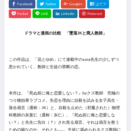
ドラマと漫画の比較 「墜落JKと廃人教師」
この作品は、「花とゆめ」にて連載中のsora先生の少しずつ
惹かれていく、教師と生徒の禁断の恋。
本作は、『死ぬ前に俺と恋愛しない？』byクズ教師 究極の
つり橋効果ラブコメ。失恋を理由に自殺を試みる女子高生・
落合扇言（通称：JK）と、自殺を止めた（邪魔された）物理
科教師の灰葉仁（通称：灰仁）。『死ぬ前に俺と恋愛しな
い？』と先生に告白（？）され焦る扇言。それは扇言を救う
ための嘘なのか、それとも……。生徒に舐められるクズ教師に