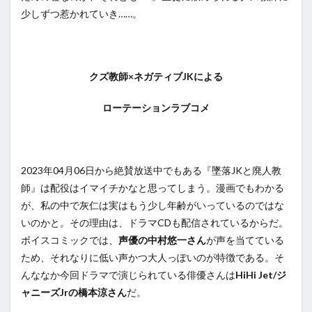
少しずつ惹かれていき……。
クズ教師×ネガティブJKによる
ローテーションラブコメ
2023年04月06日から絶賛放送中でもある『墜落JKと廃人教
師』は配役はイマイチかなと思ってしまう。漫画でもわかる
が、私の中で灰仁は実はもう少し年齢がいっているのではな
いのかと。その理由は、ドラマCDも配信されているからだ。
ボイスコミックでは、
声優の中村悠一さん
が声を当てている
ため、それなりに低い声かつ大人っぽいのが特徴である。そ
んななか今回ドラマで演じられている俳優さんは
HiHi Jet/ジ
ャニーズJrの橋本涼さん
だ。