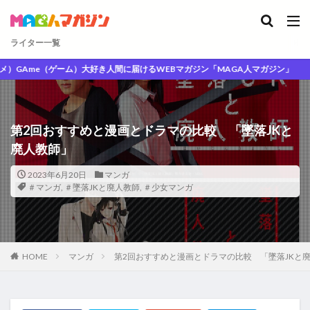
ライター一覧
Ame（ゲーム）大好き人間に届けるWEBマガジン「MAGA人マガジン」
第2回おすすめと漫画とドラマの比較 「墜落JKと
廃人教師」
2023年6月20日
マンガ
＃マンガ
,
＃墜落JKと廃人教師
,
＃少女マンガ
HOME
マンガ
第2回おすすめと漫画とドラマの比較 「墜落JKと