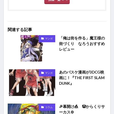
関連する記事
「俺は街を作る」魔王様の
マンガ
街づくり なろうおすすめ
レビュー
あのバスケ漫画が3DCG映
マンガ
画に！『THE FIRST SLAM
DUNK』
🎉幕開け🎪 🤡からくりサ
コラム
ーカス⚙