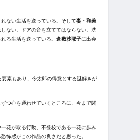
されない生活を送っている。そして
妻・和美
はしない、ドアの音を立ててはならない、洗
られる生活を送っている。
倉敷沙耶子
に出会
る要素もあり、令太郎の得意とする謎解きが
しずつ心を通わせていくところに、今まで関
や一花が取る行動、不登校である一花に歩み
る恐怖感がこの作品の良さだと思った。