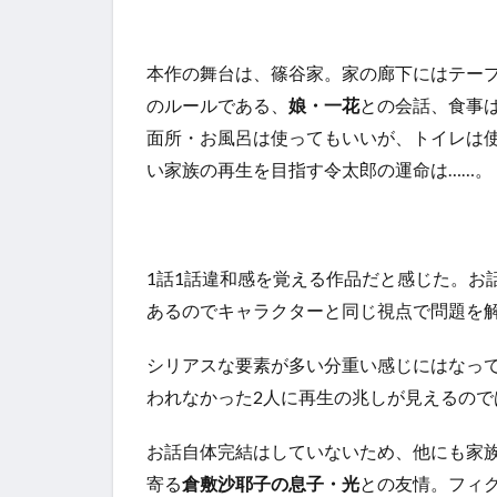
本作の舞台は、篠谷家。家の廊下にはテー
のルールである、
娘・一花
との会話、食事
面所・お風呂は使ってもいいが、トイレは
い家族の再生を目指す令太郎の運命は……。
1話1話違和感を覚える作品だと感じた。お
あるのでキャラクターと同じ視点で問題を
シリアスな要素が多い分重い感じにはなっ
われなかった2人に再生の兆しが見えるので
お話自体完結はしていないため、他にも家
寄る
倉敷沙耶子の息子・光
との友情。フィ