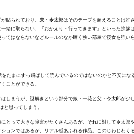
プが貼られており、
夫・令太郎
はそのテープを超えることは許
は一緒に取らない、『おかえり・行ってきます』といった挨拶
使ってはならないなどルールのなか暗く狭い部屋で寝食を強い
話をたまにすっ飛ばして読んでいるのではないのかと不安にな
解くことができる。
てはしまうが、謎解きという部分で娘・一花と父・令太郎が少
はと思ってしまう。
族にとって大きな障害がたくさんあるが、それに対して令太郎
クションではあるが、リアル感あふれる作品。このじわじわく