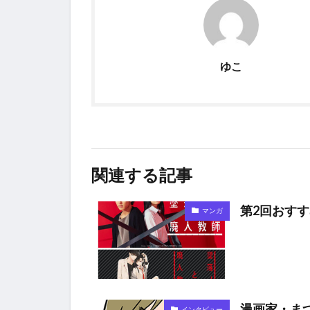
ゆこ
関連する記事
第2回おす
マンガ
漫画家・ま
インタビュー