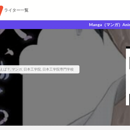
ライター一覧
Manga（マンガ）Anime（アニメ）
えば？
,
マンガ
,
日本工学院
,
日本工学院専門学校