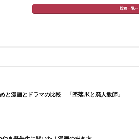
投稿一覧へ
すめと漫画とドラマの比較 「墜落JKと廃人教師」
つやま登先生に聞いた！漫画の描き方