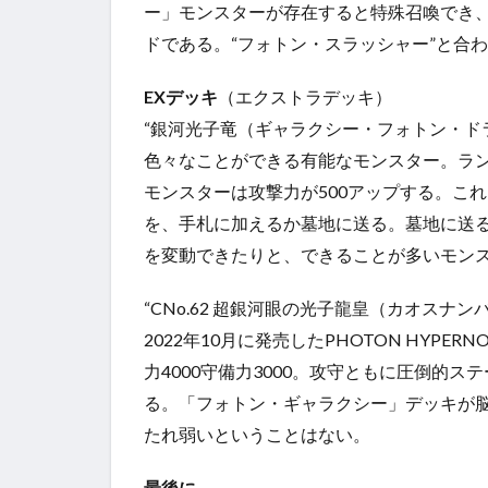
ー」モンスターが存在すると特殊召喚でき、
ドである。“フォトン・スラッシャー”と合
EXデッキ
（エクストラデッキ）
“銀河光子竜（ギャラクシー・フォトン・ド
色々なことができる有能なモンスター。ラン
モンスターは攻撃力が500アップする。こ
を、手札に加えるか墓地に送る。墓地に送る
を変動できたりと、できることが多いモン
“CNo.62 超銀河眼の光子龍皇（カオス
2022年10月に発売したPHOTON HY
力4000守備力3000。攻守ともに圧倒
る。「フォトン・ギャラクシー」デッキが
たれ弱いということはない。
最後に