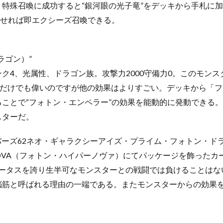
特殊召喚に成功すると“銀河眼の光子竜”をデッキから手札に
わせれば即エクシーズ召喚できる。
ラゴン）”
ク4、光属性、ドラゴン族。攻撃力2000守備力0。このモン
れだけでも偉いのですが他の効果はよりすごい。デッキから「
ことで“フォトン・エンペラー”の効果を能動的に発動できる
スターだ。
ナンバーズ62ネオ・ギャラクシーアイズ・プライム・フォトン・ド
PERNOVA（フォトン・ハイパーノヴァ）にてパッケージを飾っ
的ステータスを誇り生半可なモンスターとの戦闘では負けることは
脳筋と呼ばれる理由の一端である。またモンスターからの効果