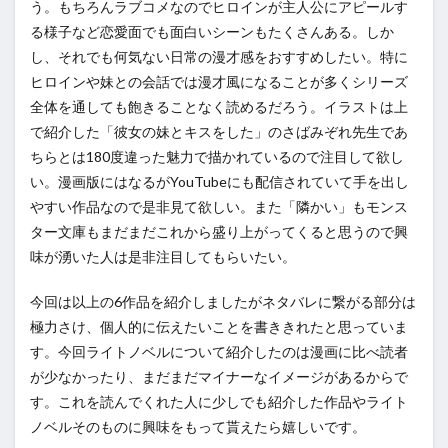
う。もちろんラブコメなのでヒロインが主人公にアピールす
る様子など恋愛面でも面白いシーンもたくさんある。しか
し、それでも何気ない日常の漫才感をおすすめしたい。特に
ヒロインや妹との会話では漫才風になることが多くシリーズ
全体を通しても飽きることなく読めるだろう。イラストは上
で紹介した「彼女の妹とキスをした」のさばみぞれ先生であ
ちらとは180度違った魅力で描かれているので注目して欲し
い。漫画版にはなるがYouTubeにも配信されていて手を出し
やすい作品なので是非見て欲しい。また「隣かい」もモンス
ター文庫もまだまだこれから盛り上がってくると思うので興
味が湧いた人は是非注目してもらいたい。
今回は以上の6作品を紹介しましたがネタバレに繋がる部分は
極力さけ、個人的に伝えたいことを書ききれたと思っていま
す。今回ライトノベルについて紹介したのは漫画に比べ読者
が少なかったり、まだまだマイナーなイメージがあるからで
す。
これを読んでくれた人に少しでも紹介した作品やライト
ノベルそのものに興味をもって貰えたら嬉しいです。