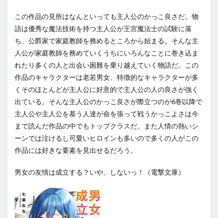
この作品の見所はなんといっても主人公のかっこ良さだ。物
語は優秀な魔法技術を持つ主人公が王宮魔法士の試験に落
ち、公爵家で家庭教師を務めるところから始まる。そんな主
人公が家庭教師を務めていくうちにいろんなことに巻き込ま
れたり多くの人と出会い困難を乗り越えていく物語だ。この
作品のキャラクターは老若男女、特徴的なキャラクターが多
くそのほとんどが主人公に好意的で主人公の人の良さが強く
出ている。そんな主人公のかっこ良さが際立つのが6巻以降で
主人公や主人公を慕う人達が命を張って戦うかっこよさは今
まで読んだ作品の中でもトップクラスだ。また人情の熱いシ
ーンでは泣けるし可愛いヒロインも多いので多くの人がこの
作品には好きな要素を見出せるだろう。
男女の友情は成立する？いや、しないっ！（電撃文庫）