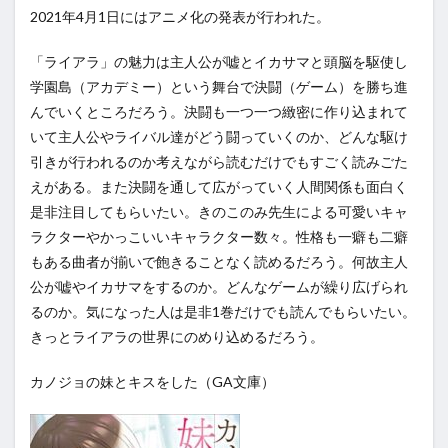
2021年4月1日にはアニメ化の発表が行われた。
「ライアラ」の魅力は主人公が嘘とイカサマと頭脳を駆使し
学園島（アカデミー）という舞台で決闘（ゲーム）を勝ち進
んでいくところだろう。決闘も一つ一つ緻密に作り込まれて
いて主人公やライバル達がどう闘っていくのか、どんな駆け
引きが行われるのか考えながら読むだけでもすごく読みごた
えがある。また決闘を通して広がっていく人間関係も面白く
是非注目してもらいたい。きのこのみ先生による可愛いキャ
ラクターやかっこいいキャラクター数々。性格も一癖も二癖
もある曲者が揃いで飽きることなく読めるだろう。何故主人
公が嘘やイカサマをするのか。どんなゲームが繰り広げられ
るのか。気になった人は是非1巻だけでも読んでもらいたい。
きっとライアラの世界にのめり込めるだろう。
カノジョの妹とキスをした（GA文庫）