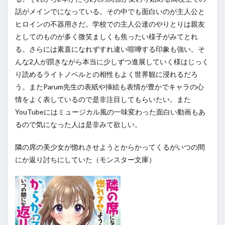
話がメインでになっている。その中でも面白いのが主人公と
ヒロインの不器用さだ。学校での主人公達のやりとりは親友
としてのものが多く微笑ましくも焦ったい様子がみてとれ
る。さらには素直になれずすれ違い喧嘩する印象も強い。そ
んな2人が躓きながら本当に少しずつ進展していく様はじっく
り読めるライトノベルとの相性もよく世界観に浸れるだろ
う。またParum先生の表紙や挿絵も表情が豊かでキャラの心
情をよく表しているので是非注目してもらいたい。また
YouTubeにはミュージカル風の一味変わった面白い動画もあ
るので気になった人は是非みて欲しい。
隣の席の美少女が惚れさせようとからかってくるがいつの間
にか返り討ちにしていた（モンスター文庫）