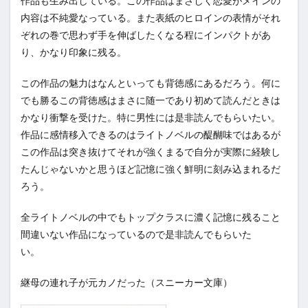
作品も生み出している。この作品はまさしく恋愛がメインの
内容は不純愛なっている。また表紙のヒロインの表情がそれ
ぞれの巻で思わず手を伸ばしたくなる程にインパクトがあ
り、かなり印象に残る。
この作品の魅力はなんといっても背徳感にあるだろう。何に
でも勝るこの背徳感はまさに随一であり初めて読んだときは
かなり衝撃を受けた。特に男性には是非読んでもらいたい。
作品に感情移入できるのはライトノベルの醍醐味ではあるが
この作品は突き抜けてそれが強くまるで自分が実際に経験し
たんじゃないかと思うほど記憶に強く鮮明に刻み込まれるだ
ろう。
全ライトノベルの中でもトップクラスに濃く記憶に残ること
間違いない作品になっているので是非読んでもらいた
い。
継母の連れ子が元カノだった（スニーカー文庫）