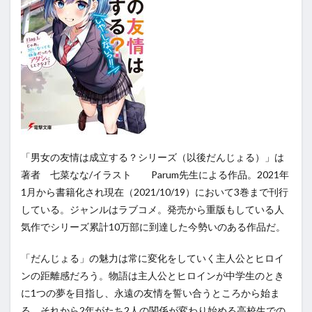
「男女の友情は成立する？シリーズ（以後だんじょる）」は
著者 七菜なな/イラスト Parum先生による作品。2021年
1月から書籍化され現在（2021/10/19）において3巻まで刊行
している。ジャンルはラブコメ。発売から重版もしている人
気作でシリーズ累計10万部に到達した今勢いのある作品だ。
「だんじょる」の魅力は常に変化をしていく主人公とヒロイ
ンの距離感だろう。物語は主人公とヒロインが中学生のとき
に1つの夢を目指し、永遠の友情を誓い合うところから始ま
る。それから2年がたち2人の関係が変わり始める高校生での