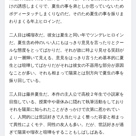
けの誘惑しまくりで、夏生の事を弟としか思っていないため
ボディータッチしまくりなのだ。そのため夏生の事を振りま
わりまくる年上ヒロインだ。
二人目は橘瑠衣だ。彼女は夏生と同い年でツンデレヒロイン
だ。夏生含め仲のいい人にもはっきり意見を言ったりとクー
ルな態度をとってばかりだ。それが故に時より見せる笑顔が
より一層輝いて見える。意見をはっきり言うため基本的に夏
生とは喧嘩してばかりだがそれは彼女の不器用な部分が原因
なことが多い。それも相まって陽菜とは別方向で夏生の事を
振り回している。
三人目は藤井夏生だ。本作の主人公で高校２年生で小説家を
目指している。授業中や昼休みに隠れて執筆活動をしており
それを陽菜に知られたことがきっかけで次第に惹かれてい
く。人間的には世話好きで人当たりよく整った容姿と相まっ
て異性によくモテ、同性の友人も多い。だが、世話好きが過
ぎて陽菜や瑠衣と喧嘩をすることもしばしばある。