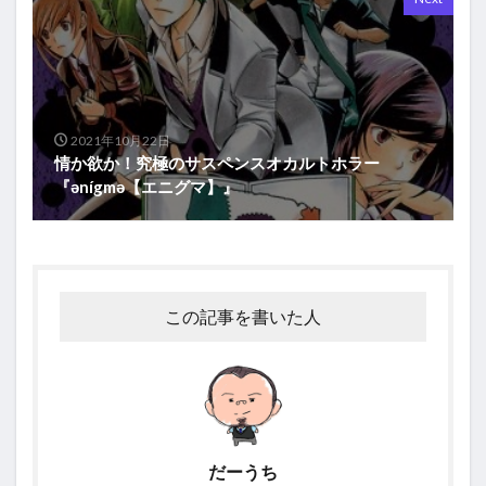
2021年10月22日
情か欲か！究極のサスペンスオカルトホラー
『ǝnígmǝ【エニグマ】』
この記事を書いた人
だーうち