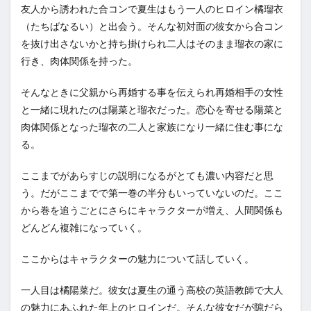
友人から誘われた合コンで夏生はもう一人のヒロイン橘瑠衣
（たちばなるい）と出会う。そんな初対面の彼女から合コン
を抜け出さないかと持ち掛けられ二人はそのまま瑠衣の家に
行き、肉体関係を持った。
そんなときに父親から再婚する事を伝えられ再婚相手の女性
と一緒に現れたのは陽菜と瑠衣だった。恋心を寄せる陽菜と
肉体関係となった瑠衣の二人と家族になり一緒に住む事にな
る。
ここまでがあらすじの説明になるがとても濃い内容だと思
う。だがここまでで第一巻の半分もいっていないのだ。ここ
から巻を追うごとにさらにキャラクターが増え、人間関係も
どんどん複雑になっていく。
ここからはキャラクターの魅力について話していく。
一人目は橘陽菜だ。彼女は夏生の通う高校の英語教師で大人
の魅力にあふれた年上のヒロインだ。そんな彼女だが隙だら